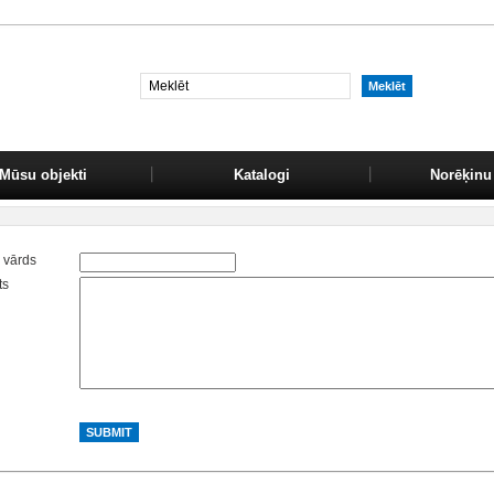
Mūsu objekti
Katalogi
Norēķinu 
 vārds
ts