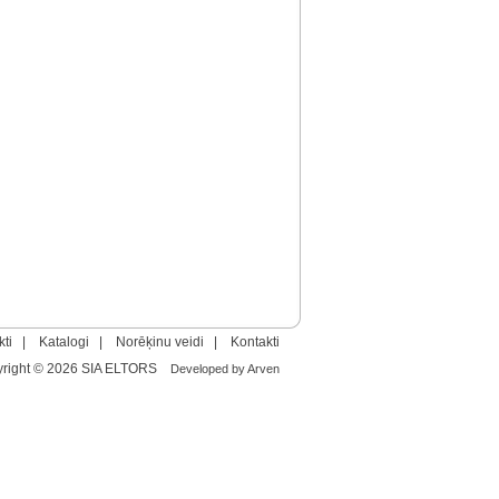
ti
|
Katalogi
|
Norēķinu veidi
|
Kontakti
yright © 2026 SIA ELTORS
Developed by Arven