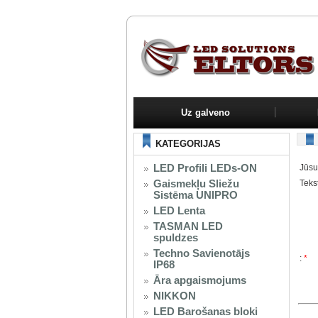
Uz galveno
KATEGORIJAS
LED Profili LEDs-ON
Jūsu
Gaismekļu Sliežu
Teks
Sistēma UNIPRO
LED Lenta
TASMAN LED
spuldzes
Techno Savienotājs
:
*
IP68
Āra apgaismojums
NIKKON
LED Barošanas bloki