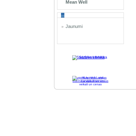
Mean Well
Jaunumi
Sadzīves tehnika
Kurpirkt.lv - visi Latvijas
interneta veikali un cenas