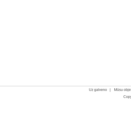
Uz galveno
|
Mūsu objek
Cop