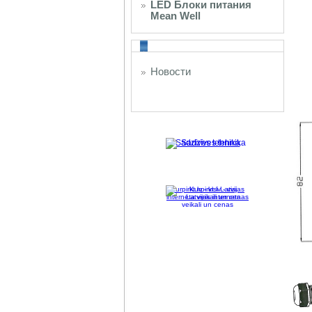
LED Блоки питания
Mean Well
Новости
Sadzīves tehnika
Kurpirkt.lv - visi Latvijas
interneta veikali un cenas