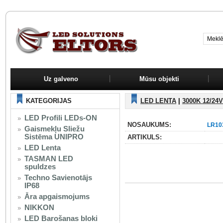
Uz galveno
Mūsu objekti
KATEGORIJAS
LED LENTA
|
3000K 12/24V
LED Profili LEDs-ON
NOSAUKUMS:
LR10
Gaismekļu Sliežu
Sistēma UNIPRO
ARTIKULS:
LED Lenta
TASMAN LED
spuldzes
Techno Savienotājs
IP68
Āra apgaismojums
NIKKON
LED Barošanas bloki