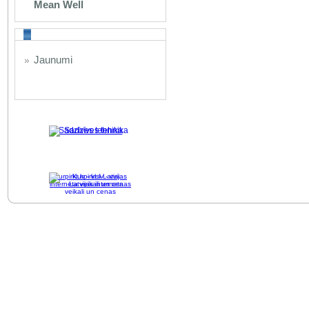
Mean Well
Jaunumi
Sadzīves tehnika
Kurpirkt.lv - visi Latvijas
interneta veikali un cenas